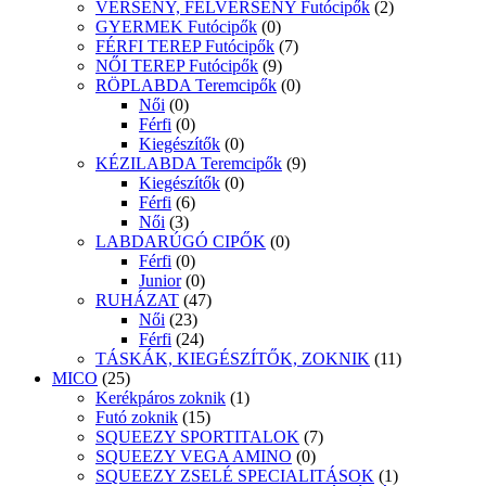
VERSENY, FÉLVERSENY Futócipők
(2)
GYERMEK Futócipők
(0)
FÉRFI TEREP Futócipők
(7)
NŐI TEREP Futócipők
(9)
RÖPLABDA Teremcipők
(0)
Női
(0)
Férfi
(0)
Kiegészítők
(0)
KÉZILABDA Teremcipők
(9)
Kiegészítők
(0)
Férfi
(6)
Női
(3)
LABDARÚGÓ CIPŐK
(0)
Férfi
(0)
Junior
(0)
RUHÁZAT
(47)
Női
(23)
Férfi
(24)
TÁSKÁK, KIEGÉSZÍTŐK, ZOKNIK
(11)
MICO
(25)
Kerékpáros zoknik
(1)
Futó zoknik
(15)
SQUEEZY SPORTITALOK
(7)
SQUEEZY VEGA AMINO
(0)
SQUEEZY ZSELÉ SPECIALITÁSOK
(1)