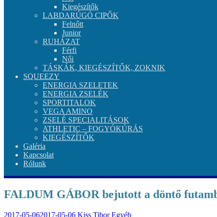
Kiegészítők
LABDARÚGÓ CIPŐK
Felnőtt
Junior
RUHÁZAT
Férfi
Női
TÁSKÁK, KIEGÉSZÍTŐK, ZOKNIK
SQUEEZY
ENERGIA SZELETEK
ENERGIA ZSELÉK
SPORTITALOK
VEGA AMINO
ZSELÉ SPECIALITÁSOK
ATHLETIC – FOGYÓKÚRÁS
KIEGÉSZÍTŐK
Galéria
Kapcsolat
Rólunk
FALDUM GÁBOR bejutott a döntő futamba
2017-05-06
2017-05-06
Kiss Tibor
Egyéb