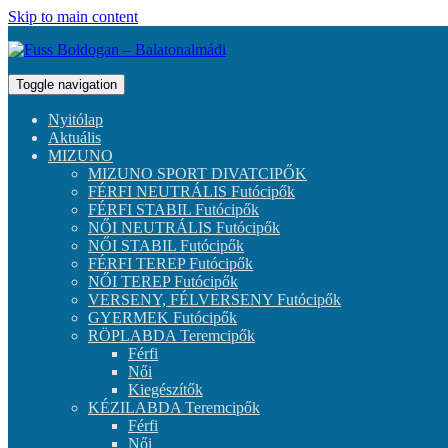
Skip to main content
Toggle navigation
Nyitólap
Aktuális
MIZUNO
MIZUNO SPORT DIVATCIPŐK
FÉRFI NEUTRÁLIS Futócipők
FÉRFI STABIL Futócipők
NŐI NEUTRÁLIS Futócipők
NŐI STABIL Futócipők
FÉRFI TEREP Futócipők
NŐI TEREP Futócipők
VERSENY, FÉLVERSENY Futócipők
GYERMEK Futócipők
RÖPLABDA Teremcipők
Férfi
Női
Kiegészítők
KÉZILABDA Teremcipők
Férfi
Női