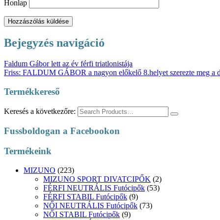
Honlap
Bejegyzés navigáció
Faldum Gábor lett az év férfi triatlonistája
Friss: FALDUM GÁBOR a nagyon előkelő 8.helyet szerezte meg a d
Termékkereső
Keresés a következőre:
Fussboldogan a Facebookon
Termékeink
MIZUNO
(223)
MIZUNO SPORT DIVATCIPŐK
(2)
FÉRFI NEUTRÁLIS Futócipők
(53)
FÉRFI STABIL Futócipők
(9)
NŐI NEUTRÁLIS Futócipők
(73)
NŐI STABIL Futócipők
(9)