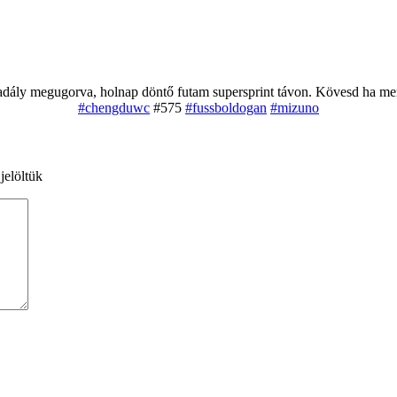
adály megugorva, holnap döntő futam supersprint távon. Kövesd ha m
#chengduwc
#575
#fussboldogan
#mizuno
jelöltük