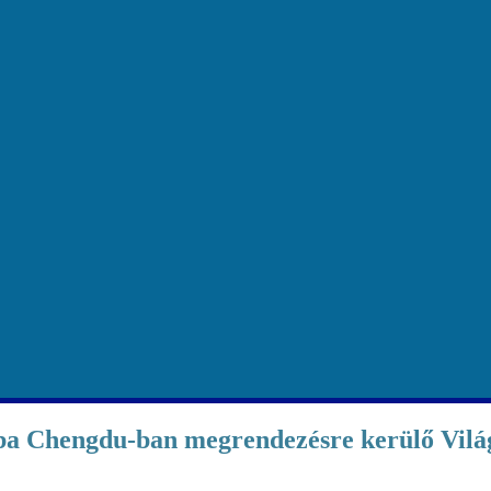
 Chengdu-ban megrendezésre kerülő Vilá