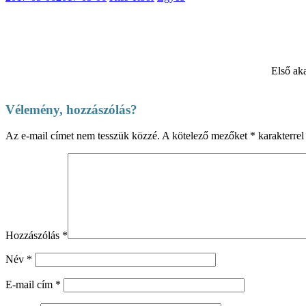
Első ak
Vélemény, hozzászólás?
Az e-mail címet nem tesszük közzé.
A kötelező mezőket
*
karakterrel 
Hozzászólás
*
Név
*
E-mail cím
*