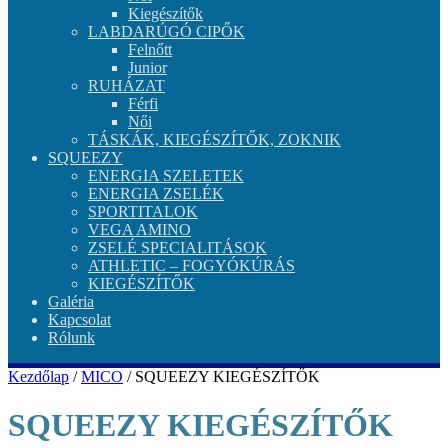
Kiegészítők
LABDARÚGÓ CIPŐK
Felnőtt
Junior
RUHÁZAT
Férfi
Női
TÁSKÁK, KIEGÉSZÍTŐK, ZOKNIK
SQUEEZY
ENERGIA SZELETEK
ENERGIA ZSELÉK
SPORTITALOK
VEGA AMINO
ZSELÉ SPECIALITÁSOK
ATHLETIC – FOGYÓKÚRÁS
KIEGÉSZÍTŐK
Galéria
Kapcsolat
Rólunk
Kezdőlap
/
MICO
/ SQUEEZY KIEGÉSZÍTŐK
SQUEEZY KIEGÉSZÍTŐK