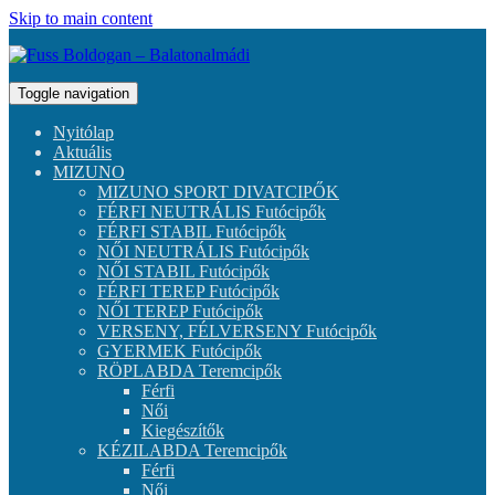
Skip to main content
Toggle navigation
Nyitólap
Aktuális
MIZUNO
MIZUNO SPORT DIVATCIPŐK
FÉRFI NEUTRÁLIS Futócipők
FÉRFI STABIL Futócipők
NŐI NEUTRÁLIS Futócipők
NŐI STABIL Futócipők
FÉRFI TEREP Futócipők
NŐI TEREP Futócipők
VERSENY, FÉLVERSENY Futócipők
GYERMEK Futócipők
RÖPLABDA Teremcipők
Férfi
Női
Kiegészítők
KÉZILABDA Teremcipők
Férfi
Női