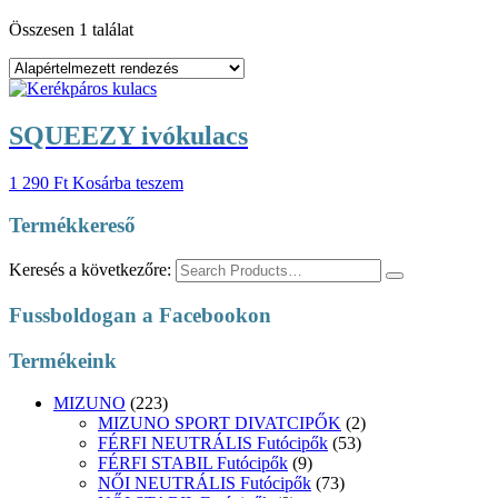
Összesen 1 találat
SQUEEZY ivókulacs
1 290
Ft
Kosárba teszem
Termékkereső
Keresés a következőre:
Fussboldogan a Facebookon
Termékeink
MIZUNO
(223)
MIZUNO SPORT DIVATCIPŐK
(2)
FÉRFI NEUTRÁLIS Futócipők
(53)
FÉRFI STABIL Futócipők
(9)
NŐI NEUTRÁLIS Futócipők
(73)