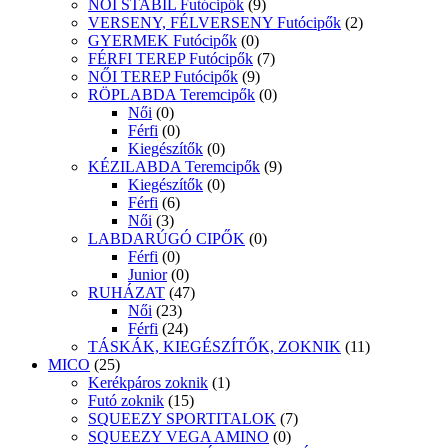
NŐI STABIL Futócipők
(9)
VERSENY, FÉLVERSENY Futócipők
(2)
GYERMEK Futócipők
(0)
FÉRFI TEREP Futócipők
(7)
NŐI TEREP Futócipők
(9)
RÖPLABDA Teremcipők
(0)
Női
(0)
Férfi
(0)
Kiegészítők
(0)
KÉZILABDA Teremcipők
(9)
Kiegészítők
(0)
Férfi
(6)
Női
(3)
LABDARÚGÓ CIPŐK
(0)
Férfi
(0)
Junior
(0)
RUHÁZAT
(47)
Női
(23)
Férfi
(24)
TÁSKÁK, KIEGÉSZÍTŐK, ZOKNIK
(11)
MICO
(25)
Kerékpáros zoknik
(1)
Futó zoknik
(15)
SQUEEZY SPORTITALOK
(7)
SQUEEZY VEGA AMINO
(0)