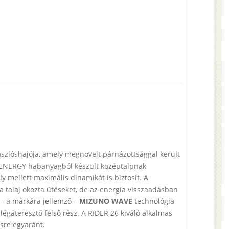
szlóshajója, amely megnövelt párnázottsággal került
 ENERGY habanyagból készült középtalpnak
y mellett maximális dinamikát is biztosít. A
 a talaj okozta ütéseket, de az energia visszaadásban
l – a márkára jellemző –
MIZUNO WAVE
technológia
légáteresztő felső rész. A RIDER 26 kiváló alkalmas
sre egyaránt.