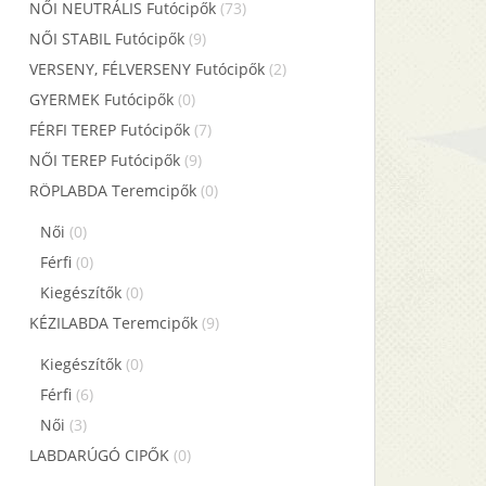
NŐI NEUTRÁLIS Futócipők
(73)
NŐI STABIL Futócipők
(9)
VERSENY, FÉLVERSENY Futócipők
(2)
GYERMEK Futócipők
(0)
FÉRFI TEREP Futócipők
(7)
NŐI TEREP Futócipők
(9)
RÖPLABDA Teremcipők
(0)
Női
(0)
Férfi
(0)
Kiegészítők
(0)
KÉZILABDA Teremcipők
(9)
Kiegészítők
(0)
Férfi
(6)
Női
(3)
LABDARÚGÓ CIPŐK
(0)