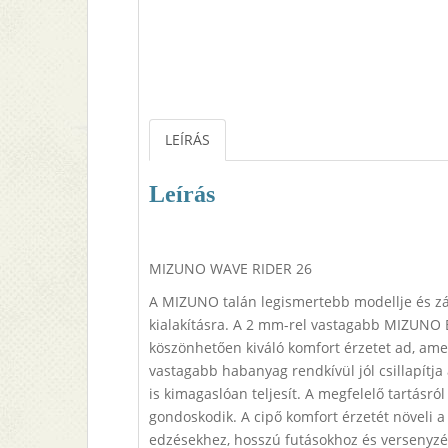
LEÍRÁS
Leírás
MIZUNO WAVE RIDER 26
A MIZUNO talán legismertebb modellje és zá
kialakításra. A 2 mm-rel vastagabb MIZUNO
köszönhetően kiváló komfort érzetet ad, amel
vastagabb habanyag rendkívül jól csillapítja
is kimagaslóan teljesít. A megfelelő tartásró
gondoskodik. A cipő komfort érzetét növeli a 
edzésekhez, hosszú futásokhoz és versenyzé