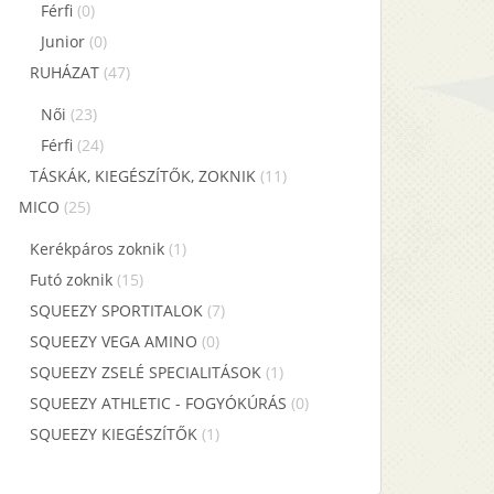
Férfi
(0)
Junior
(0)
RUHÁZAT
(47)
Női
(23)
Férfi
(24)
TÁSKÁK, KIEGÉSZÍTŐK, ZOKNIK
(11)
MICO
(25)
Kerékpáros zoknik
(1)
Futó zoknik
(15)
SQUEEZY SPORTITALOK
(7)
SQUEEZY VEGA AMINO
(0)
SQUEEZY ZSELÉ SPECIALITÁSOK
(1)
SQUEEZY ATHLETIC - FOGYÓKÚRÁS
(0)
SQUEEZY KIEGÉSZÍTŐK
(1)