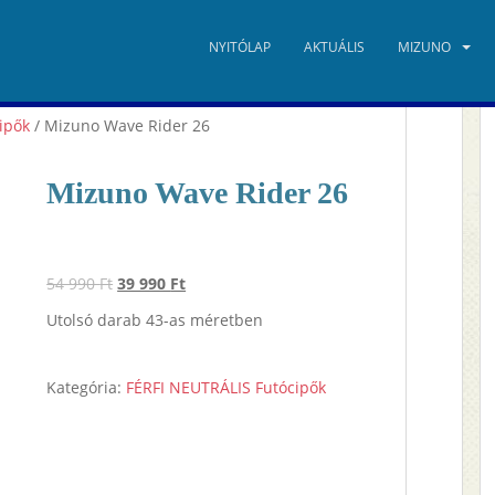
NYITÓLAP
AKTUÁLIS
MIZUNO
ipők
/ Mizuno Wave Rider 26
Mizuno Wave Rider 26
Original
Current
54 990
Ft
39 990
Ft
price
price
Utolsó darab 43-as méretben
was:
is:
54
39
990 Ft.
990 Ft.
Kategória:
FÉRFI NEUTRÁLIS Futócipők