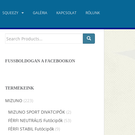
SQUEEZY
GALÉRIA
KAPCSOLAT
RÓLUNK
TERMÉKKERESŐ
Keresés
a
következőre:
FUSSBOLDOGAN A FACEBOOKON
TERMÉKEINK
MIZUNO
(223)
MIZUNO SPORT DIVATCIPŐK
(2)
FÉRFI NEUTRÁLIS Futócipők
(53)
FÉRFI STABIL Futócipők
(9)