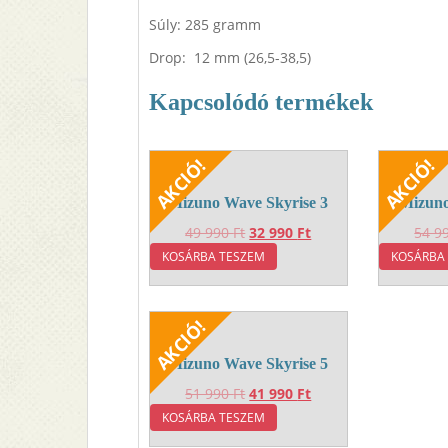
Súly: 285 gramm
Drop: 12 mm (26,5-38,5)
Kapcsolódó termékek
Mizuno Wave Skyrise 3
Mizuno
Original
Current
49 990
Ft
32 990
Ft
54 9
price
price
KOSÁRBA TESZEM
KOSÁRBA
was:
is:
49
32
990 Ft.
990 Ft.
Mizuno Wave Skyrise 5
Original
Current
51 990
Ft
41 990
Ft
price
price
KOSÁRBA TESZEM
was:
is: