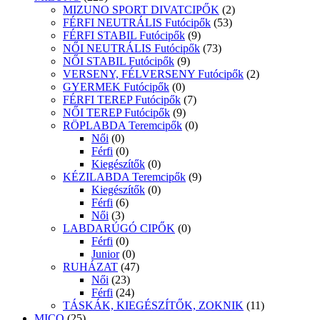
MIZUNO SPORT DIVATCIPŐK
(2)
FÉRFI NEUTRÁLIS Futócipők
(53)
FÉRFI STABIL Futócipők
(9)
NŐI NEUTRÁLIS Futócipők
(73)
NŐI STABIL Futócipők
(9)
VERSENY, FÉLVERSENY Futócipők
(2)
GYERMEK Futócipők
(0)
FÉRFI TEREP Futócipők
(7)
NŐI TEREP Futócipők
(9)
RÖPLABDA Teremcipők
(0)
Női
(0)
Férfi
(0)
Kiegészítők
(0)
KÉZILABDA Teremcipők
(9)
Kiegészítők
(0)
Férfi
(6)
Női
(3)
LABDARÚGÓ CIPŐK
(0)
Férfi
(0)
Junior
(0)
RUHÁZAT
(47)
Női
(23)
Férfi
(24)
TÁSKÁK, KIEGÉSZÍTŐK, ZOKNIK
(11)
MICO
(25)