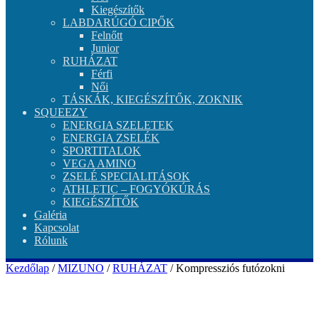
Kiegészítők
LABDARÚGÓ CIPŐK
Felnőtt
Junior
RUHÁZAT
Férfi
Női
TÁSKÁK, KIEGÉSZÍTŐK, ZOKNIK
SQUEEZY
ENERGIA SZELETEK
ENERGIA ZSELÉK
SPORTITALOK
VEGA AMINO
ZSELÉ SPECIALITÁSOK
ATHLETIC – FOGYÓKÚRÁS
KIEGÉSZÍTŐK
Galéria
Kapcsolat
Rólunk
Kezdőlap
/
MIZUNO
/
RUHÁZAT
/ Kompressziós futózokni