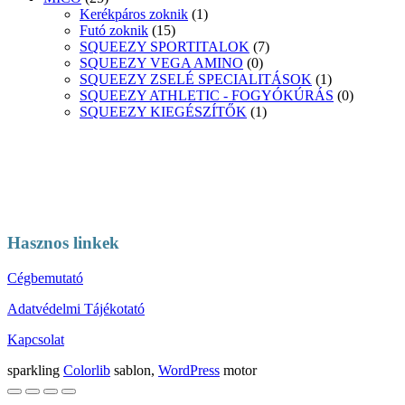
Kerékpáros zoknik
(1)
Futó zoknik
(15)
SQUEEZY SPORTITALOK
(7)
SQUEEZY VEGA AMINO
(0)
SQUEEZY ZSELÉ SPECIALITÁSOK
(1)
SQUEEZY ATHLETIC - FOGYÓKÚRÁS
(0)
SQUEEZY KIEGÉSZÍTŐK
(1)
Hasznos linkek
Cégbemutató
Adatvédelmi Tájékotató
Kapcsolat
sparkling
Colorlib
sablon,
WordPress
motor