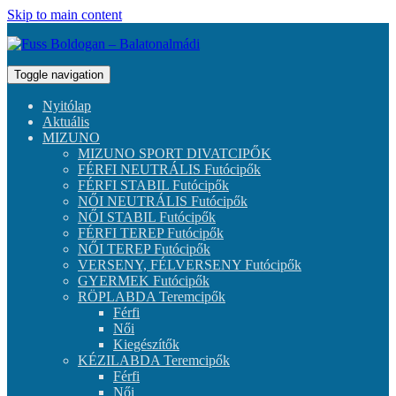
Skip to main content
Toggle navigation
Nyitólap
Aktuális
MIZUNO
MIZUNO SPORT DIVATCIPŐK
FÉRFI NEUTRÁLIS Futócipők
FÉRFI STABIL Futócipők
NŐI NEUTRÁLIS Futócipők
NŐI STABIL Futócipők
FÉRFI TEREP Futócipők
NŐI TEREP Futócipők
VERSENY, FÉLVERSENY Futócipők
GYERMEK Futócipők
RÖPLABDA Teremcipők
Férfi
Női
Kiegészítők
KÉZILABDA Teremcipők
Férfi
Női