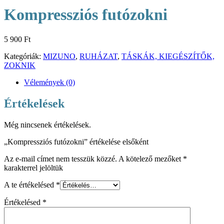
Kompressziós futózokni
5 900
Ft
Kategóriák:
MIZUNO
,
RUHÁZAT
,
TÁSKÁK, KIEGÉSZÍTŐK,
ZOKNIK
Vélemények (0)
Értékelések
Még nincsenek értékelések.
„Kompressziós futózokni” értékelése elsőként
Az e-mail címet nem tesszük közzé.
A kötelező mezőket
*
karakterrel jelöltük
A te értékelésed
*
Értékelésed
*