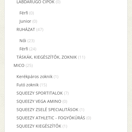
LABDARÚGÓ CIPŐK
(0)
Férfi
(0)
Junior
(0)
RUHÁZAT
(47)
Női
(23)
Férfi
(24)
TÁSKÁK, KIEGÉSZÍTŐK, ZOKNIK
(11)
MICO
(25)
Kerékpáros zoknik
(1)
Futó zoknik
(15)
SQUEEZY SPORTITALOK
(7)
SQUEEZY VEGA AMINO
(0)
SQUEEZY ZSELÉ SPECIALITÁSOK
(1)
SQUEEZY ATHLETIC - FOGYÓKÚRÁS
(0)
SQUEEZY KIEGÉSZÍTŐK
(1)