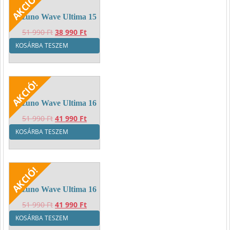
Mizuno Wave Ultima 15
Original
Current
51 990
Ft
38 990
Ft
price
price
KOSÁRBA TESZEM
was:
is:
51
38
990 Ft.
990 Ft.
Mizuno Wave Ultima 16
Original
Current
51 990
Ft
41 990
Ft
price
price
KOSÁRBA TESZEM
was:
is:
51
41
990 Ft.
990 Ft.
Mizuno Wave Ultima 16
Original
Current
51 990
Ft
41 990
Ft
price
price
KOSÁRBA TESZEM
was:
is: