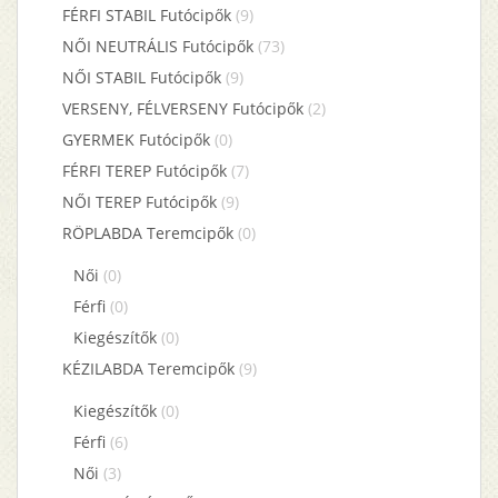
FÉRFI STABIL Futócipők
(9)
NŐI NEUTRÁLIS Futócipők
(73)
NŐI STABIL Futócipők
(9)
VERSENY, FÉLVERSENY Futócipők
(2)
GYERMEK Futócipők
(0)
FÉRFI TEREP Futócipők
(7)
NŐI TEREP Futócipők
(9)
RÖPLABDA Teremcipők
(0)
Női
(0)
Férfi
(0)
Kiegészítők
(0)
KÉZILABDA Teremcipők
(9)
Kiegészítők
(0)
Férfi
(6)
Női
(3)