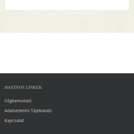
HASZNOS LINKEK
Cégbemutató
Adatvédelmi Tájékotató
Kapcsolat