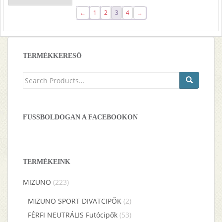
49
32
←
1
2
3
4
→
990 Ft.
990 Ft.
TERMÉKKERESŐ
Keresés
a
következőre:
FUSSBOLDOGAN A FACEBOOKON
TERMÉKEINK
MIZUNO
(223)
MIZUNO SPORT DIVATCIPŐK
(2)
FÉRFI NEUTRÁLIS Futócipők
(53)