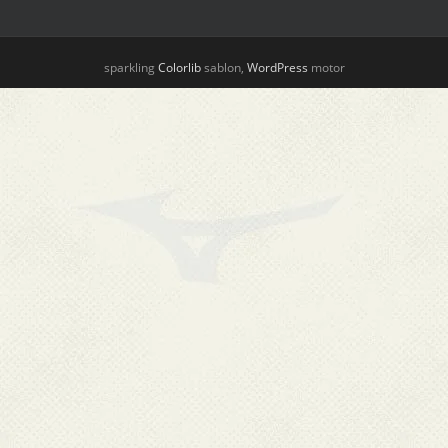
sparkling
Colorlib
sablon,
WordPress
motor