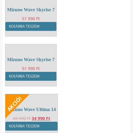
Mizuno Wave Skyrise 7
51 990
Ft
KOSÁRBA TESZEM
Mizuno Wave Skyrise 7
51 990
Ft
KOSÁRBA TESZEM
Mizuno Wave Ultima 14
Original
Current
49 990
Ft
34 990
Ft
price
price
KOSÁRBA TESZEM
was:
is: