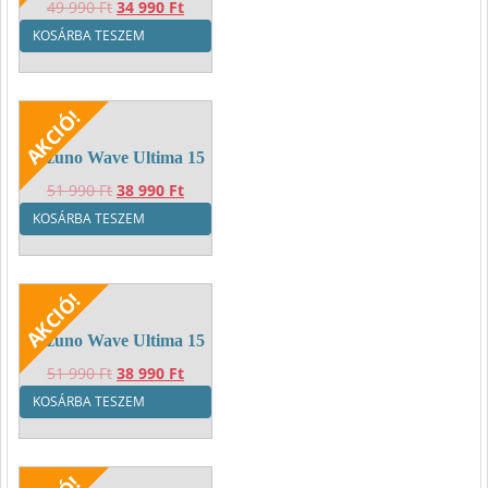
Original
Current
49 990
Ft
34 990
Ft
price
price
KOSÁRBA TESZEM
was:
is:
49
34
990 Ft.
990 Ft.
Mizuno Wave Ultima 15
Original
Current
51 990
Ft
38 990
Ft
price
price
KOSÁRBA TESZEM
was:
is:
51
38
990 Ft.
990 Ft.
Mizuno Wave Ultima 15
Original
Current
51 990
Ft
38 990
Ft
price
price
KOSÁRBA TESZEM
was:
is:
51
38
990 Ft.
990 Ft.