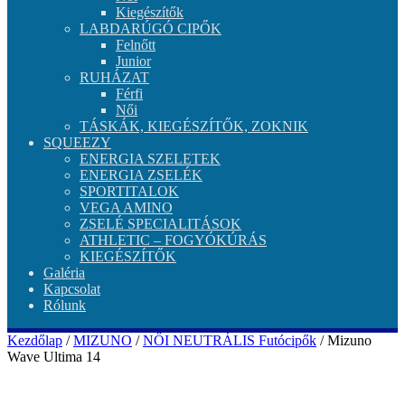
Kiegészítők
LABDARÚGÓ CIPŐK
Felnőtt
Junior
RUHÁZAT
Férfi
Női
TÁSKÁK, KIEGÉSZÍTŐK, ZOKNIK
SQUEEZY
ENERGIA SZELETEK
ENERGIA ZSELÉK
SPORTITALOK
VEGA AMINO
ZSELÉ SPECIALITÁSOK
ATHLETIC – FOGYÓKÚRÁS
KIEGÉSZÍTŐK
Galéria
Kapcsolat
Rólunk
Kezdőlap
/
MIZUNO
/
NŐI NEUTRÁLIS Futócipők
/ Mizuno
Wave Ultima 14