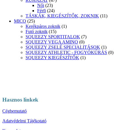
RUHÁZAT
(47)
Női
(23)
Férfi
(24)
TÁSKÁK, KIEGÉSZÍTŐK, ZOKNIK
(11)
MICO
(25)
Kerékpáros zoknik
(1)
Futó zoknik
(15)
SQUEEZY SPORTITALOK
(7)
SQUEEZY VEGA AMINO
(0)
SQUEEZY ZSELÉ SPECIALITÁSOK
(1)
SQUEEZY ATHLETIC - FOGYÓKÚRÁS
(0)
SQUEEZY KIEGÉSZÍTŐK
(1)
Hasznos linkek
Cégbemutató
Adatvédelmi Tájékotató