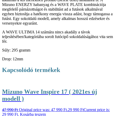
Mizuno ENERZY habanyag és a WAVE PLATE kombinációja
megfelelő párnázottságot és stabilitást ad a futások alkalmával
egyben biztosítja a hatékony energia vissza adást, hogy támogassa a
futást. Egy sokoldalú modell, amely alkalmas hosszú edzésekre és
versenyekre egyaránt.
A WAVE ULTIMA 14 számára nincs akadály a távok
teljesítésében!kategóriába sorolt futócipő sokoldalúságához vita sem
fér.
Súly: 295 gramm
Drop: 12mm
Kapcsolódó termékek
Mizuno Wave Inspire 17 ( 2021es új
modell )
47 990
Ft
Original price was: 47 990 Ft.
29 990
Ft
Current price is:
29 990 Ft.
Kosárba teszem