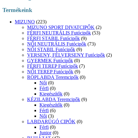
Termékeink
MIZUNO
(223)
MIZUNO SPORT DIVATCIPŐK
(2)
FÉRFI NEUTRÁLIS Futócipők
(53)
FÉRFI STABIL Futócipők
(9)
NŐI NEUTRÁLIS Futócipők
(73)
NŐI STABIL Futócipők
(9)
VERSENY, FÉLVERSENY Futócipők
(2)
GYERMEK Futócipők
(0)
FÉRFI TEREP Futócipők
(7)
NŐI TEREP Futócipők
(9)
RÖPLABDA Teremcipők
(0)
Női
(0)
Férfi
(0)
Kiegészítők
(0)
KÉZILABDA Teremcipők
(9)
Kiegészítők
(0)
Férfi
(6)
Női
(3)
LABDARÚGÓ CIPŐK
(0)
Férfi
(0)
Junior
(0)