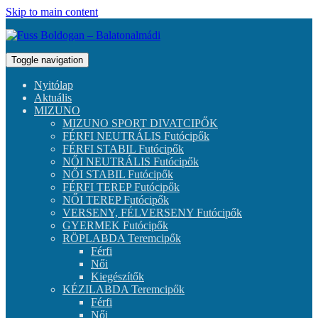
Skip to main content
Toggle navigation
Nyitólap
Aktuális
MIZUNO
MIZUNO SPORT DIVATCIPŐK
FÉRFI NEUTRÁLIS Futócipők
FÉRFI STABIL Futócipők
NŐI NEUTRÁLIS Futócipők
NŐI STABIL Futócipők
FÉRFI TEREP Futócipők
NŐI TEREP Futócipők
VERSENY, FÉLVERSENY Futócipők
GYERMEK Futócipők
RÖPLABDA Teremcipők
Férfi
Női
Kiegészítők
KÉZILABDA Teremcipők
Férfi
Női