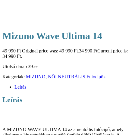
Mizuno Wave Ultima 14
49 990
Ft
Original price was: 49 990 Ft.
34 990
Ft
Current price is:
34 990 Ft.
Utolsó darab 39-es
Kategóriák:
MIZUNO
,
NŐI NEUTRÁLIS Futócipők
Leírás
Leírás
A MIZUNO WAVE ULTIMA 14 az a neutrális futócipő, amely
alkalmas a kis mértékben pronáló (befelé dőlő) lábállásra is. A