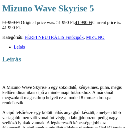
Mizuno Wave Skyrise 5
51 990
Ft
Original price was: 51 990 Ft.
41 990
Ft
Current price is:
41 990 Ft.
Kategóriák:
FÉRFI NEUTRÁLIS Futócipők
,
MIZUNO
Leírás
Leírás
A Mizuno Wave Skyrise 5 egy sokoldalú, kényelmes, puha, mégis
kellően dinamikus cipő a mindennapi futásokhoz. A márkánál
megszokott magas drop helyett ez a modell 8 mm-es drop-pal
rendelkezik.
A cipő felsőrésze egy kötött hálós anyagból készült, amelyen több
vastagabb merevítő vonal fut végig, a lábujjdobozon pedig nagy
szellőző lyukak vannak. A légáteresztő képessége jobb az
átlagosnál. A cipő nyelve mindkét oldalon rögzített ezáltal jól tartja a