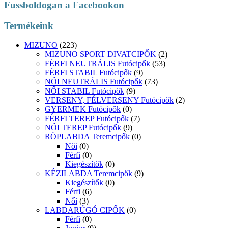
Fussboldogan a Facebookon
Termékeink
MIZUNO
(223)
MIZUNO SPORT DIVATCIPŐK
(2)
FÉRFI NEUTRÁLIS Futócipők
(53)
FÉRFI STABIL Futócipők
(9)
NŐI NEUTRÁLIS Futócipők
(73)
NŐI STABIL Futócipők
(9)
VERSENY, FÉLVERSENY Futócipők
(2)
GYERMEK Futócipők
(0)
FÉRFI TEREP Futócipők
(7)
NŐI TEREP Futócipők
(9)
RÖPLABDA Teremcipők
(0)
Női
(0)
Férfi
(0)
Kiegészítők
(0)
KÉZILABDA Teremcipők
(9)
Kiegészítők
(0)
Férfi
(6)
Női
(3)
LABDARÚGÓ CIPŐK
(0)
Férfi
(0)