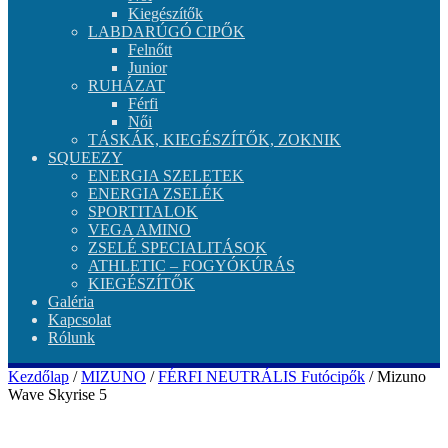
Kiegészítők
LABDARÚGÓ CIPŐK
Felnőtt
Junior
RUHÁZAT
Férfi
Női
TÁSKÁK, KIEGÉSZÍTŐK, ZOKNIK
SQUEEZY
ENERGIA SZELETEK
ENERGIA ZSELÉK
SPORTITALOK
VEGA AMINO
ZSELÉ SPECIALITÁSOK
ATHLETIC – FOGYÓKÚRÁS
KIEGÉSZÍTŐK
Galéria
Kapcsolat
Rólunk
Kezdőlap
/
MIZUNO
/
FÉRFI NEUTRÁLIS Futócipők
/ Mizuno
Wave Skyrise 5