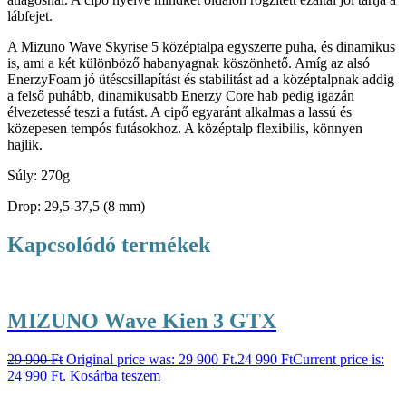
lábfejet.
A Mizuno Wave Skyrise 5 középtalpa egyszerre puha, és dinamikus
is, ami a két különböző habanyagnak köszönhető. Amíg az alsó
EnerzyFoam jó ütéscsillapítást és stabilitást ad a középtalpnak addig
a felső puhább, dinamikusabb Enerzy Core hab pedig igazán
élvezetessé teszi a futást. A cipő egyaránt alkalmas a lassú és
közepesen tempós futásokhoz. A középtalp flexibilis, könnyen
hajlik.
Súly: 270g
Drop: 29,5-37,5 (8 mm)
Kapcsolódó termékek
MIZUNO Wave Kien 3 GTX
29 900
Ft
Original price was: 29 900 Ft.
24 990
Ft
Current price is:
24 990 Ft.
Kosárba teszem