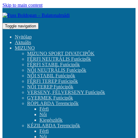
Skip to main content
Toggle navigation
Nyitólap
Aktuális
MIZUNO
MIZUNO SPORT DIVATCIPŐK
FÉRFI NEUTRÁLIS Futócipők
FÉRFI STABIL Futócipők
NŐI NEUTRÁLIS Futócipők
NŐI STABIL Futócipők
FÉRFI TEREP Futócipők
NŐI TEREP Futócipők
VERSENY, FÉLVERSENY Futócipők
GYERMEK Futócipők
RÖPLABDA Teremcipők
Férfi
Női
Kiegészítők
KÉZILABDA Teremcipők
Férfi
Női