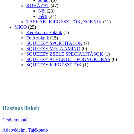
Junior
(0)
RUHÁZAT
(47)
Női
(23)
Férfi
(24)
TÁSKÁK, KIEGÉSZÍTŐK, ZOKNIK
(11)
MICO
(25)
Kerékpáros zoknik
(1)
Futó zoknik
(15)
SQUEEZY SPORTITALOK
(7)
SQUEEZY VEGA AMINO
(0)
SQUEEZY ZSELÉ SPECIALITÁSOK
(1)
SQUEEZY ATHLETIC - FOGYÓKÚRÁS
(0)
SQUEEZY KIEGÉSZÍTŐK
(1)
Hasznos linkek
Cégbemutató
Adatvédelmi Tájékotató