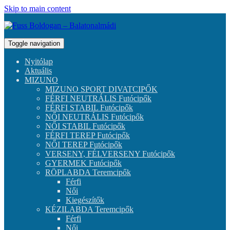
Skip to main content
Toggle navigation
Nyitólap
Aktuális
MIZUNO
MIZUNO SPORT DIVATCIPŐK
FÉRFI NEUTRÁLIS Futócipők
FÉRFI STABIL Futócipők
NŐI NEUTRÁLIS Futócipők
NŐI STABIL Futócipők
FÉRFI TEREP Futócipők
NŐI TEREP Futócipők
VERSENY, FÉLVERSENY Futócipők
GYERMEK Futócipők
RÖPLABDA Teremcipők
Férfi
Női
Kiegészítők
KÉZILABDA Teremcipők
Férfi
Női