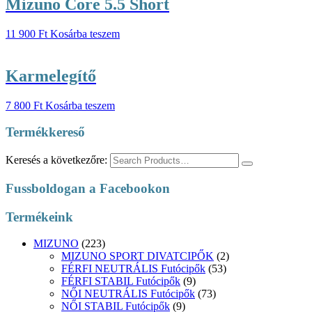
Mizuno Core 5.5 Short
11 900
Ft
Kosárba teszem
Karmelegítő
7 800
Ft
Kosárba teszem
Termékkereső
Keresés a következőre:
Fussboldogan a Facebookon
Termékeink
MIZUNO
(223)
MIZUNO SPORT DIVATCIPŐK
(2)
FÉRFI NEUTRÁLIS Futócipők
(53)
FÉRFI STABIL Futócipők
(9)
NŐI NEUTRÁLIS Futócipők
(73)
NŐI STABIL Futócipők
(9)