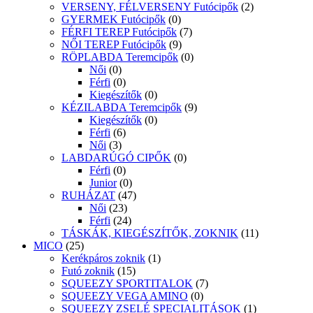
VERSENY, FÉLVERSENY Futócipők
(2)
GYERMEK Futócipők
(0)
FÉRFI TEREP Futócipők
(7)
NŐI TEREP Futócipők
(9)
RÖPLABDA Teremcipők
(0)
Női
(0)
Férfi
(0)
Kiegészítők
(0)
KÉZILABDA Teremcipők
(9)
Kiegészítők
(0)
Férfi
(6)
Női
(3)
LABDARÚGÓ CIPŐK
(0)
Férfi
(0)
Junior
(0)
RUHÁZAT
(47)
Női
(23)
Férfi
(24)
TÁSKÁK, KIEGÉSZÍTŐK, ZOKNIK
(11)
MICO
(25)
Kerékpáros zoknik
(1)
Futó zoknik
(15)
SQUEEZY SPORTITALOK
(7)
SQUEEZY VEGA AMINO
(0)
SQUEEZY ZSELÉ SPECIALITÁSOK
(1)