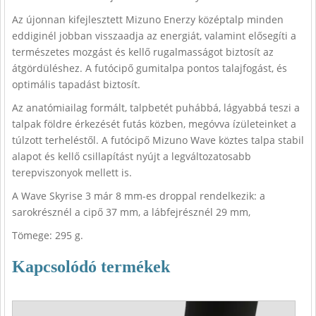
Az újonnan kifejlesztett Mizuno Enerzy középtalp minden
eddiginél jobban visszaadja az energiát, valamint elősegíti a
természetes mozgást és kellő rugalmasságot biztosít az
átgördüléshez. A futócipő gumitalpa pontos talajfogást, és
optimális tapadást biztosít.
Az anatómiailag formált, talpbetét puhábbá, lágyabbá teszi a
talpak földre érkezését futás közben, megóvva ízületeinket a
túlzott terheléstől. A futócipő Mizuno Wave köztes talpa stabil
alapot és kellő csillapítást nyújt a legváltozatosabb
terepviszonyok mellett is.
A Wave Skyrise 3 már 8 mm-es droppal rendelkezik: a
sarokrésznél a cipő 37 mm, a lábfejrésznél 29 mm,
Tömege: 295 g.
Kapcsolódó termékek