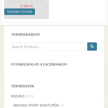
9 300
Ft
KOSÁRBA TESZEM
TERMÉKKERESŐ
Keresés
a
következőre:
FUSSBOLDOGAN A FACEBOOKON
TERMÉKEINK
MIZUNO
(223)
MIZUNO SPORT DIVATCIPŐK
(2)