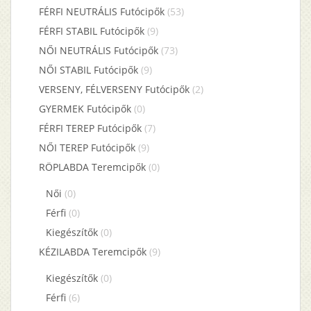
FÉRFI NEUTRÁLIS Futócipők
(53)
FÉRFI STABIL Futócipők
(9)
NŐI NEUTRÁLIS Futócipők
(73)
NŐI STABIL Futócipők
(9)
VERSENY, FÉLVERSENY Futócipők
(2)
GYERMEK Futócipők
(0)
FÉRFI TEREP Futócipők
(7)
NŐI TEREP Futócipők
(9)
RÖPLABDA Teremcipők
(0)
Női
(0)
Férfi
(0)
Kiegészítők
(0)
KÉZILABDA Teremcipők
(9)
Kiegészítők
(0)
Férfi
(6)