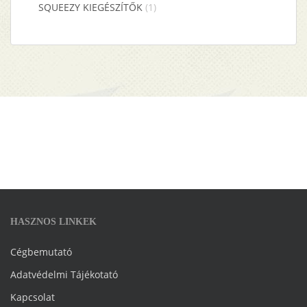
SQUEEZY KIEGÉSZÍTŐK
(1)
HASZNOS LINKEK
Cégbemutató
Adatvédelmi Tájékotató
Kapcsolat