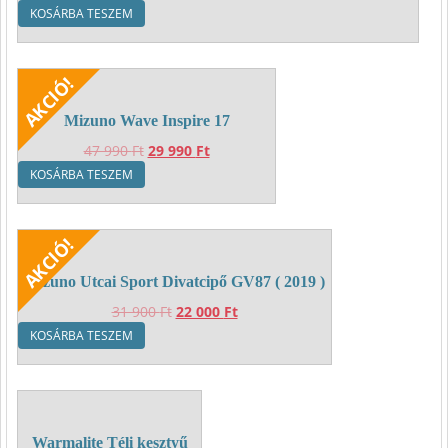
KOSÁRBA TESZEM
Mizuno Wave Inspire 17
Original
Current
47 990
Ft
29 990
Ft
price
price
KOSÁRBA TESZEM
was:
is:
47
29
990 Ft.
990 Ft.
Mizuno Utcai Sport Divatcipő GV87 ( 2019 )
Original
Current
31 900
Ft
22 000
Ft
price
price
KOSÁRBA TESZEM
was:
is:
31
22
900 Ft.
000 Ft.
Warmalite Téli kesztyű