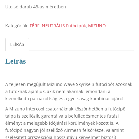
price
price
Utolsó darab 43-as méretben
was:
is:
49
32
990 Ft.
990 Ft.
Kategóriák:
FÉRFI NEUTRÁLIS Futócipők
,
MIZUNO
LEÍRÁS
Leírás
A teljesen megújult Mizuno Wave Skyrise 3 futócipőt azoknak
a futóknak ajánljuk, akik nem akarnak lemondani a
kiemelkedő párnázottság és a gyorsaság kombinációjáról.
A Mizuno Intercool csatornáknak köszönhetően a futócipő
talpa is szellőzik, garantálva a befülledésmentes futási
élményt a melegebb időjárási körülmények között is. A
futócipő nagyon jól szellőző Airmesh felsőrésze, valamint
szélesített orrszekciója hosszútávú kényelmet biztosít.