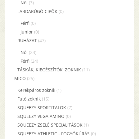
Női
(3)
LABDARÚGÓ CIPŐK
(0)
Férfi
(0)
Junior
(0)
RUHÁZAT
(47)
Női
(23)
Férfi
(24)
TÁSKÁK, KIEGÉSZÍTŐK, ZOKNIK
(11)
MICO
(25)
Kerékpáros zoknik
(1)
Futó zoknik
(15)
SQUEEZY SPORTITALOK
(7)
SQUEEZY VEGA AMINO
(0)
SQUEEZY ZSELÉ SPECIALITÁSOK
(1)
SQUEEZY ATHLETIC - FOGYÓKÚRÁS
(0)