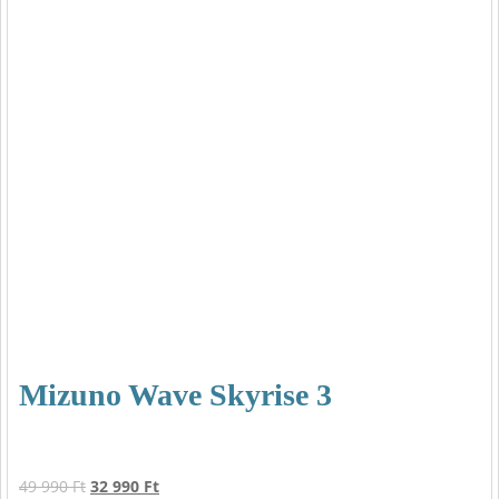
Mizuno Wave Skyrise 3
Original
Current
49 990
Ft
32 990
Ft