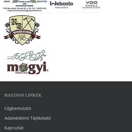
HASZNOS LINKEK
Cégbemutató
Adatvédelmi Tájékotató
Kapcsolat