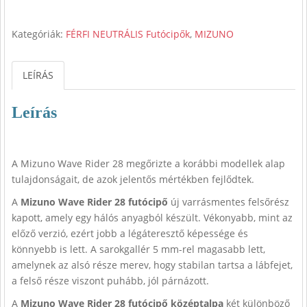
price
price
was:
is:
Kategóriák:
FÉRFI NEUTRÁLIS Futócipők
,
MIZUNO
57
47
990 Ft.
990 Ft.
LEÍRÁS
Leírás
A Mizuno Wave Rider 28 megőrizte a korábbi modellek alap
tulajdonságait, de azok jelentős mértékben fejlődtek.
A
Mizuno Wave Rider 28 futócipő
új varrásmentes felsőrész
kapott, amely egy hálós anyagból készült. Vékonyabb, mint az
előző verzió, ezért jobb a légáteresztő képessége és
könnyebb is lett. A sarokgallér 5 mm-rel magasabb lett,
amelynek az alsó része merev, hogy stabilan tartsa a lábfejet,
a felső része viszont puhább, jól párnázott.
A
Mizuno Wave Rider 28 futócipő középtalpa
két különböző