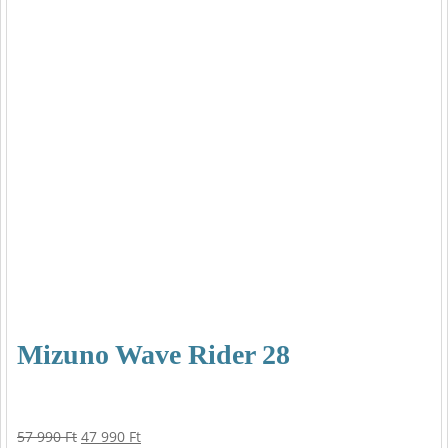
Mizuno Wave Rider 28
Original
Current
57 990
Ft
47 990
Ft