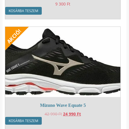
9 300
Ft
KOSÁRBA TESZEM
Mizuno Wave Equate 5
Original
Current
42 990
Ft
24 990
Ft
price
price
KOSÁRBA TESZEM
was:
is: