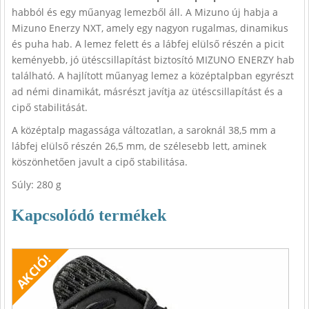
habból és egy műanyag lemezből áll. A Mizuno új habja a
Mizuno Enerzy NXT, amely egy nagyon rugalmas, dinamikus
és puha hab. A lemez felett és a lábfej elülső részén a picit
keményebb, jó ütéscsillapítást biztosító MIZUNO ENERZY hab
található. A hajlított műanyag lemez a középtalpban egyrészt
ad némi dinamikát, másrészt javítja az ütéscsillapítást és a
cipő stabilitását.
A középtalp magassága változatlan, a saroknál 38,5 mm a
lábfej elülső részén 26,5 mm, de szélesebb lett, aminek
köszönhetően javult a cipő stabilitása.
Súly: 280 g
Kapcsolódó termékek