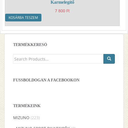
Karmelegítő
7 800
Ft
KOSÁRBA TESZEM
TERMÉKKERESŐ
Keresés
a
következőre:
FUSSBOLDOGAN A FACEBOOKON
TERMÉKEINK
MIZUNO
(223)