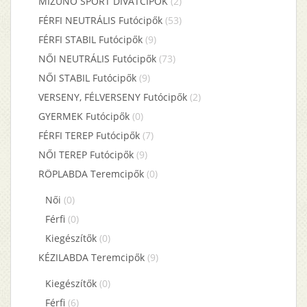
MIZUNO SPORT DIVATCIPŐK
(2)
FÉRFI NEUTRÁLIS Futócipők
(53)
FÉRFI STABIL Futócipők
(9)
NŐI NEUTRÁLIS Futócipők
(73)
NŐI STABIL Futócipők
(9)
VERSENY, FÉLVERSENY Futócipők
(2)
GYERMEK Futócipők
(0)
FÉRFI TEREP Futócipők
(7)
NŐI TEREP Futócipők
(9)
RÖPLABDA Teremcipők
(0)
Női
(0)
Férfi
(0)
Kiegészítők
(0)
KÉZILABDA Teremcipők
(9)
Kiegészítők
(0)
Férfi
(6)