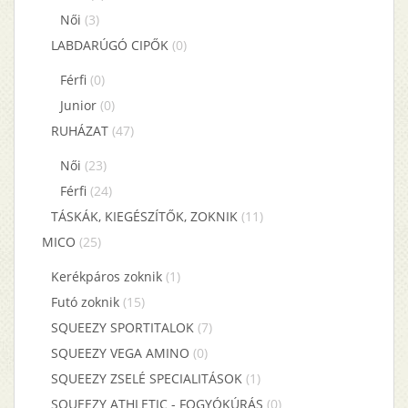
Női
(3)
LABDARÚGÓ CIPŐK
(0)
Férfi
(0)
Junior
(0)
RUHÁZAT
(47)
Női
(23)
Férfi
(24)
TÁSKÁK, KIEGÉSZÍTŐK, ZOKNIK
(11)
MICO
(25)
Kerékpáros zoknik
(1)
Futó zoknik
(15)
SQUEEZY SPORTITALOK
(7)
SQUEEZY VEGA AMINO
(0)
SQUEEZY ZSELÉ SPECIALITÁSOK
(1)
SQUEEZY ATHLETIC - FOGYÓKÚRÁS
(0)