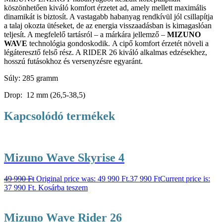
köszönhetően kiváló komfort érzetet ad, amely mellett maximális
dinamikát is biztosít. A vastagabb habanyag rendkívül jól csillapítja
a talaj okozta ütéseket, de az energia visszaadásban is kimagaslóan
teljesít. A megfelelő tartásról – a márkára jellemző –
MIZUNO
WAVE
technológia gondoskodik. A cipő komfort érzetét növeli a
légáteresztő felső rész. A RIDER 26 kiváló alkalmas edzésekhez,
hosszú futásokhoz és versenyzésre egyaránt.
Súly: 285 gramm
Drop: 12 mm (26,5-38,5)
Kapcsolódó termékek
Mizuno Wave Skyrise 4
49 990
Ft
Original price was: 49 990 Ft.
37 990
Ft
Current price is:
37 990 Ft.
Kosárba teszem
Mizuno Wave Rider 26