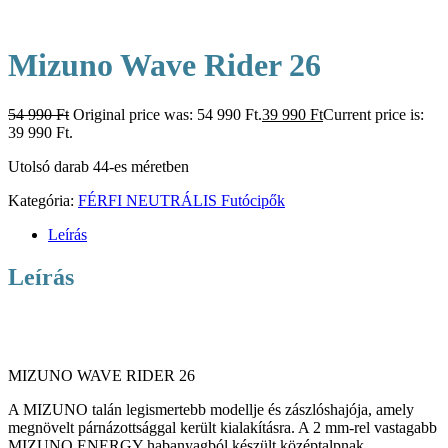
Mizuno Wave Rider 26
54 990
Ft
Original price was: 54 990 Ft.
39 990
Ft
Current price is:
39 990 Ft.
Utolsó darab 44-es méretben
Kategória:
FÉRFI NEUTRÁLIS Futócipők
Leírás
Leírás
MIZUNO WAVE RIDER 26
A MIZUNO talán legismertebb modellje és zászlóshajója, amely
megnövelt párnázottsággal került kialakításra. A 2 mm-rel vastagabb
MIZUNO ENERGY habanyagból készült középtalpnak