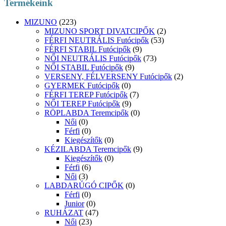
Termékeink
MIZUNO
(223)
MIZUNO SPORT DIVATCIPŐK
(2)
FÉRFI NEUTRÁLIS Futócipők
(53)
FÉRFI STABIL Futócipők
(9)
NŐI NEUTRÁLIS Futócipők
(73)
NŐI STABIL Futócipők
(9)
VERSENY, FÉLVERSENY Futócipők
(2)
GYERMEK Futócipők
(0)
FÉRFI TEREP Futócipők
(7)
NŐI TEREP Futócipők
(9)
RÖPLABDA Teremcipők
(0)
Női
(0)
Férfi
(0)
Kiegészítők
(0)
KÉZILABDA Teremcipők
(9)
Kiegészítők
(0)
Férfi
(6)
Női
(3)
LABDARÚGÓ CIPŐK
(0)
Férfi
(0)
Junior
(0)
RUHÁZAT
(47)
Női
(23)