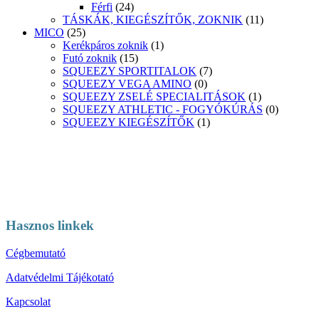
Férfi
(24)
TÁSKÁK, KIEGÉSZÍTŐK, ZOKNIK
(11)
MICO
(25)
Kerékpáros zoknik
(1)
Futó zoknik
(15)
SQUEEZY SPORTITALOK
(7)
SQUEEZY VEGA AMINO
(0)
SQUEEZY ZSELÉ SPECIALITÁSOK
(1)
SQUEEZY ATHLETIC - FOGYÓKÚRÁS
(0)
SQUEEZY KIEGÉSZÍTŐK
(1)
Hasznos linkek
Cégbemutató
Adatvédelmi Tájékotató
Kapcsolat