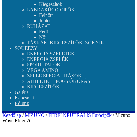
Kiegészítők
LABDARÚGÓ CIPŐK
Felnőtt
Junior
RUHÁZAT
Férfi
Női
TÁSKÁK, KIEGÉSZÍTŐK, ZOKNIK
SQUEEZY
ENERGIA SZELETEK
ENERGIA ZSELÉK
SPORTITALOK
VEGA AMINO
ZSELÉ SPECIALITÁSOK
ATHLETIC – FOGYÓKÚRÁS
KIEGÉSZÍTŐK
Galéria
Kapcsolat
Rólunk
Kezdőlap
/
MIZUNO
/
FÉRFI NEUTRÁLIS Futócipők
/ Mizuno
Wave Rider 26