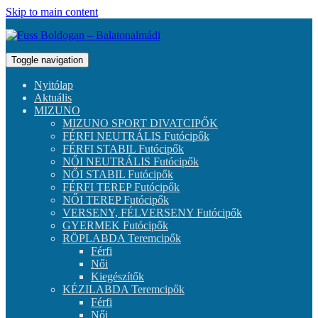
Skip to main content
Toggle navigation
Nyitólap
Aktuális
MIZUNO
MIZUNO SPORT DIVATCIPŐK
FÉRFI NEUTRÁLIS Futócipők
FÉRFI STABIL Futócipők
NŐI NEUTRÁLIS Futócipők
NŐI STABIL Futócipők
FÉRFI TEREP Futócipők
NŐI TEREP Futócipők
VERSENY, FÉLVERSENY Futócipők
GYERMEK Futócipők
RÖPLABDA Teremcipők
Férfi
Női
Kiegészítők
KÉZILABDA Teremcipők
Férfi
Női