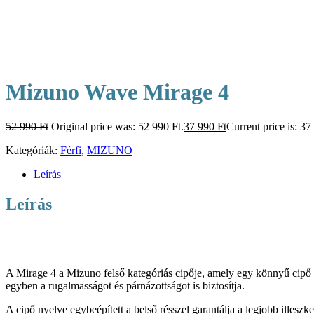
Mizuno Wave Mirage 4
52 990
Ft
Original price was: 52 990 Ft.
37 990
Ft
Current price is: 37
Kategóriák:
Férfi
,
MIZUNO
Leírás
Leírás
A Mirage 4 a Mizuno felső kategóriás cipője, amely egy könnyű cipő é
egyben a rugalmasságot és párnázottságot is biztosítja.
A cipő nyelve egybeépített a belső résszel garantálja a legjobb illeszke