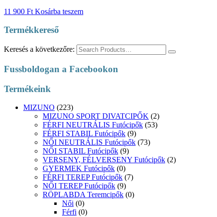
11 900
Ft
Kosárba teszem
Termékkereső
Keresés a következőre:
Fussboldogan a Facebookon
Termékeink
MIZUNO
(223)
MIZUNO SPORT DIVATCIPŐK
(2)
FÉRFI NEUTRÁLIS Futócipők
(53)
FÉRFI STABIL Futócipők
(9)
NŐI NEUTRÁLIS Futócipők
(73)
NŐI STABIL Futócipők
(9)
VERSENY, FÉLVERSENY Futócipők
(2)
GYERMEK Futócipők
(0)
FÉRFI TEREP Futócipők
(7)
NŐI TEREP Futócipők
(9)
RÖPLABDA Teremcipők
(0)
Női
(0)
Férfi
(0)