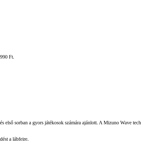
 990 Ft.
s első sorban a gyors játékosok számára ajánlott. A Mizuno Wave techno
dést a lábfejre.