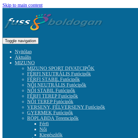
Skip to main content
Toggle navigation
Nyitólap
Aktuális
MIZUNO
MIZUNO SPORT DIVATCIPŐK
FÉRFI NEUTRÁLIS Futócipők
FÉRFI STABIL Futócipők
NŐI NEUTRÁLIS Futócipők
NŐI STABIL Futócipők
FÉRFI TEREP Futócipők
NŐI TEREP Futócipők
VERSENY, FÉLVERSENY Futócipők
GYERMEK Futócipők
RÖPLABDA Teremcipők
Férfi
Női
Kiegészítők