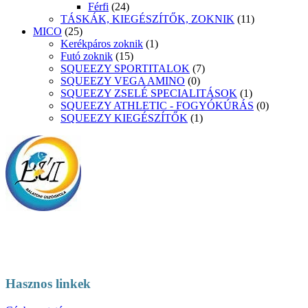
Férfi
(24)
TÁSKÁK, KIEGÉSZÍTŐK, ZOKNIK
(11)
MICO
(25)
Kerékpáros zoknik
(1)
Futó zoknik
(15)
SQUEEZY SPORTITALOK
(7)
SQUEEZY VEGA AMINO
(0)
SQUEEZY ZSELÉ SPECIALITÁSOK
(1)
SQUEEZY ATHLETIC - FOGYÓKÚRÁS
(0)
SQUEEZY KIEGÉSZÍTŐK
(1)
Hasznos linkek