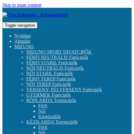
Skip to main content
Toggle navigation
Nyitólap
Aktuális
MIZUNO
MIZUNO SPORT DIVATCIPŐK
FÉRFI NEUTRÁLIS Futócipők
FÉRFI STABIL Futócipők
NŐI NEUTRÁLIS Futócipők
NŐI STABIL Futócipők
FÉRFI TEREP Futócipők
NŐI TEREP Futócipők
VERSENY, FÉLVERSENY Futócipők
GYERMEK Futócipők
RÖPLABDA Teremcipők
Férfi
Női
Kiegészítők
KÉZILABDA Teremcipők
Férfi
Női