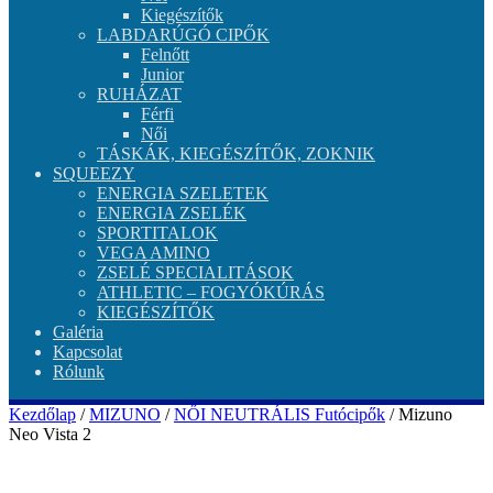
Kiegészítők
LABDARÚGÓ CIPŐK
Felnőtt
Junior
RUHÁZAT
Férfi
Női
TÁSKÁK, KIEGÉSZÍTŐK, ZOKNIK
SQUEEZY
ENERGIA SZELETEK
ENERGIA ZSELÉK
SPORTITALOK
VEGA AMINO
ZSELÉ SPECIALITÁSOK
ATHLETIC – FOGYÓKÚRÁS
KIEGÉSZÍTŐK
Galéria
Kapcsolat
Rólunk
Kezdőlap
/
MIZUNO
/
NŐI NEUTRÁLIS Futócipők
/ Mizuno
Neo Vista 2