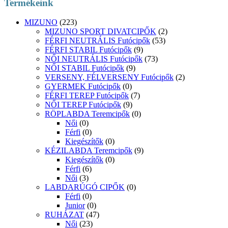
Termékeink
MIZUNO
(223)
MIZUNO SPORT DIVATCIPŐK
(2)
FÉRFI NEUTRÁLIS Futócipők
(53)
FÉRFI STABIL Futócipők
(9)
NŐI NEUTRÁLIS Futócipők
(73)
NŐI STABIL Futócipők
(9)
VERSENY, FÉLVERSENY Futócipők
(2)
GYERMEK Futócipők
(0)
FÉRFI TEREP Futócipők
(7)
NŐI TEREP Futócipők
(9)
RÖPLABDA Teremcipők
(0)
Női
(0)
Férfi
(0)
Kiegészítők
(0)
KÉZILABDA Teremcipők
(9)
Kiegészítők
(0)
Férfi
(6)
Női
(3)
LABDARÚGÓ CIPŐK
(0)
Férfi
(0)
Junior
(0)
RUHÁZAT
(47)
Női
(23)