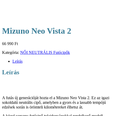
Mizuno Neo Vista 2
66 990
Ft
Kategória:
NŐI NEUTRÁLIS Futócipők
Leírás
Leírás
A futás új generációját hozta el a Mizuno Neo Vista 2. Ez az igazi
sokoldalú neutrális cipő, amelyben a gyors és a lassabb tempójú
edzések során is örömteli kilométereket élhetsz át.
A közel verseny futócipő tulajdonságokkal rendelkező modell