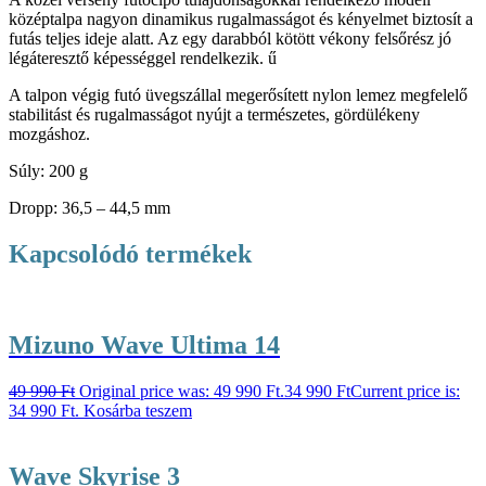
középtalpa nagyon dinamikus rugalmasságot és kényelmet biztosít a
futás teljes ideje alatt. Az egy darabból kötött vékony felsőrész jó
légáteresztő képességgel rendelkezik. ű
A talpon végig futó üvegszállal megerősített nylon lemez megfelelő
stabilitást és rugalmasságot nyújt a természetes, gördülékeny
mozgáshoz.
Súly: 200 g
Dropp: 36,5 – 44,5 mm
Kapcsolódó termékek
Mizuno Wave Ultima 14
49 990
Ft
Original price was: 49 990 Ft.
34 990
Ft
Current price is:
34 990 Ft.
Kosárba teszem
Wave Skyrise 3