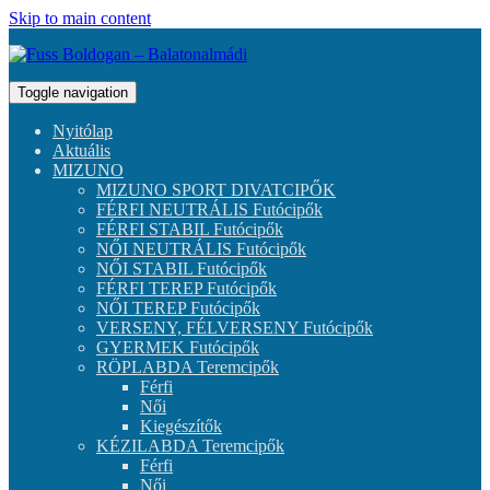
Skip to main content
Toggle navigation
Nyitólap
Aktuális
MIZUNO
MIZUNO SPORT DIVATCIPŐK
FÉRFI NEUTRÁLIS Futócipők
FÉRFI STABIL Futócipők
NŐI NEUTRÁLIS Futócipők
NŐI STABIL Futócipők
FÉRFI TEREP Futócipők
NŐI TEREP Futócipők
VERSENY, FÉLVERSENY Futócipők
GYERMEK Futócipők
RÖPLABDA Teremcipők
Férfi
Női
Kiegészítők
KÉZILABDA Teremcipők
Férfi
Női