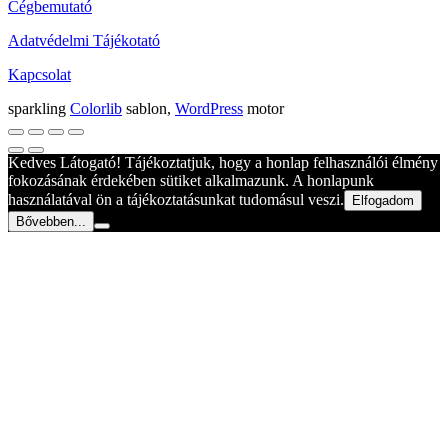
Cégbemutató
Adatvédelmi Tájékotató
Kapcsolat
sparkling
Colorlib
sablon,
WordPress
motor
Kedves Látogató! Tájékoztatjuk, hogy a honlap felhasználói élmény
fokozásának érdekében sütiket alkalmazunk. A honlapunk
használatával ön a tájékoztatásunkat tudomásul veszi.
Elfogadom
Bővebben...