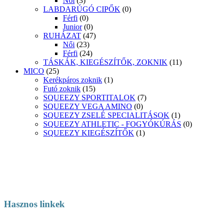
Női
(3)
LABDARÚGÓ CIPŐK
(0)
Férfi
(0)
Junior
(0)
RUHÁZAT
(47)
Női
(23)
Férfi
(24)
TÁSKÁK, KIEGÉSZÍTŐK, ZOKNIK
(11)
MICO
(25)
Kerékpáros zoknik
(1)
Futó zoknik
(15)
SQUEEZY SPORTITALOK
(7)
SQUEEZY VEGA AMINO
(0)
SQUEEZY ZSELÉ SPECIALITÁSOK
(1)
SQUEEZY ATHLETIC - FOGYÓKÚRÁS
(0)
SQUEEZY KIEGÉSZÍTŐK
(1)
Hasznos linkek