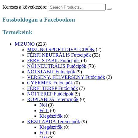
Keresés a következőre:
Fussboldogan a Facebookon
Termékeink
MIZUNO
(223)
MIZUNO SPORT DIVATCIPŐK
(2)
FÉRFI NEUTRÁLIS Futócipők
(53)
FÉRFI STABIL Futócipők
(9)
NŐI NEUTRÁLIS Futócipők
(73)
NŐI STABIL Futócipők
(9)
VERSENY, FÉLVERSENY Futócipők
(2)
GYERMEK Futócipők
(0)
FÉRFI TEREP Futócipők
(7)
NŐI TEREP Futócipők
(9)
RÖPLABDA Teremcipők
(0)
Női
(0)
Férfi
(0)
Kiegészítők
(0)
KÉZILABDA Teremcipők
(9)
Kiegészítők
(0)
Férfi
(6)