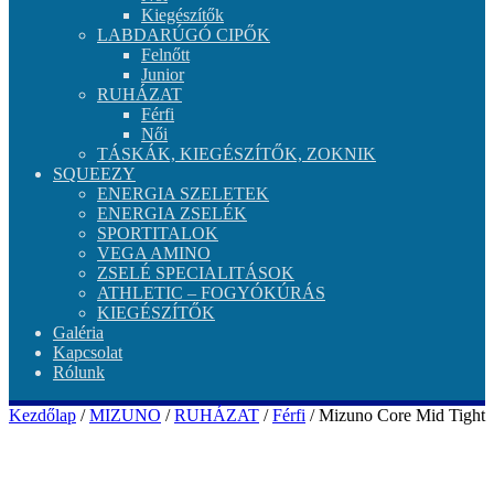
Kiegészítők
LABDARÚGÓ CIPŐK
Felnőtt
Junior
RUHÁZAT
Férfi
Női
TÁSKÁK, KIEGÉSZÍTŐK, ZOKNIK
SQUEEZY
ENERGIA SZELETEK
ENERGIA ZSELÉK
SPORTITALOK
VEGA AMINO
ZSELÉ SPECIALITÁSOK
ATHLETIC – FOGYÓKÚRÁS
KIEGÉSZÍTŐK
Galéria
Kapcsolat
Rólunk
Kezdőlap
/
MIZUNO
/
RUHÁZAT
/
Férfi
/ Mizuno Core Mid Tight