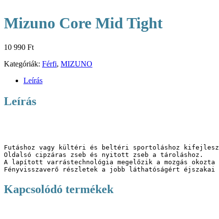
Mizuno Core Mid Tight
10 990
Ft
Kategóriák:
Férfi
,
MIZUNO
Leírás
Leírás
Futáshoz vagy kültéri és beltéri sportoláshoz kifejlesz
Oldalsó cipzáras zseb és nyitott zseb a tároláshoz.

A lapított varrástechnológia megelőzik a mozgás okozta 
Kapcsolódó termékek