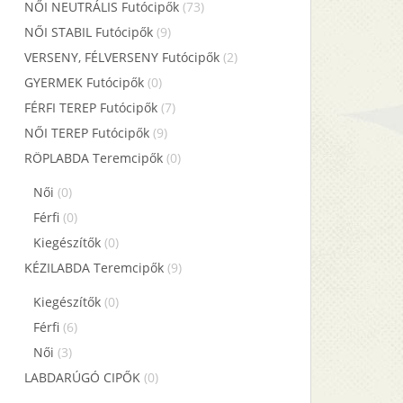
NŐI NEUTRÁLIS Futócipők
(73)
NŐI STABIL Futócipők
(9)
VERSENY, FÉLVERSENY Futócipők
(2)
GYERMEK Futócipők
(0)
FÉRFI TEREP Futócipők
(7)
NŐI TEREP Futócipők
(9)
RÖPLABDA Teremcipők
(0)
Női
(0)
Férfi
(0)
Kiegészítők
(0)
KÉZILABDA Teremcipők
(9)
Kiegészítők
(0)
Férfi
(6)
Női
(3)
LABDARÚGÓ CIPŐK
(0)