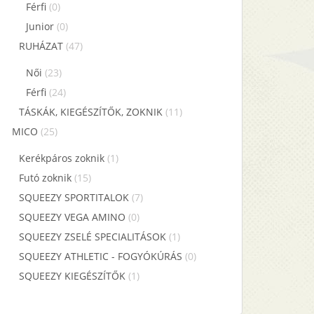
Férfi
(0)
Junior
(0)
RUHÁZAT
(47)
Női
(23)
Férfi
(24)
TÁSKÁK, KIEGÉSZÍTŐK, ZOKNIK
(11)
MICO
(25)
Kerékpáros zoknik
(1)
Futó zoknik
(15)
SQUEEZY SPORTITALOK
(7)
SQUEEZY VEGA AMINO
(0)
SQUEEZY ZSELÉ SPECIALITÁSOK
(1)
SQUEEZY ATHLETIC - FOGYÓKÚRÁS
(0)
SQUEEZY KIEGÉSZÍTŐK
(1)