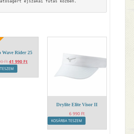
atóságért éjszakai futás közben.

 Wave Rider 25
Original
Current
90
Ft
41 990
Ft
price
price
 TESZEM
was:
is:
49
41
990 Ft.
990 Ft.
Drylite Elite Visor II
6 990
Ft
KOSÁRBA TESZEM