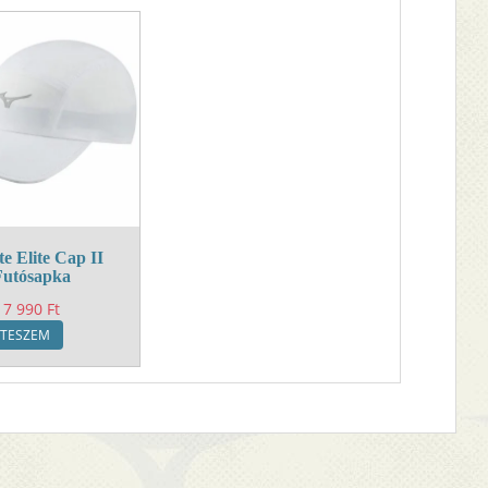
te Elite Cap II
Futósapka
7 990
Ft
 TESZEM