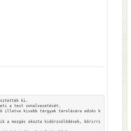
sztették ki.

eti a test vonalvezetését.

ő illetve kisebb tárgyak tárolására edzés k
ik a mozgás okozta kidörzsölődések, bőrirri