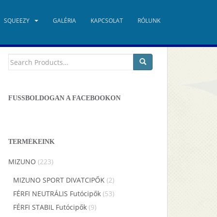
SQUEEZY
GALÉRIA
KAPCSOLAT
RÓLUNK
TERMÉKKERESŐ
Keresés
a
következőre:
FUSSBOLDOGAN A FACEBOOKON
TERMÉKEINK
MIZUNO
(223)
MIZUNO SPORT DIVATCIPŐK
(2)
FÉRFI NEUTRÁLIS Futócipők
(53)
FÉRFI STABIL Futócipők
(9)