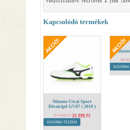
Fényvisszaverő részletek a jobb láth
Kapcsolódó termékek
Mizuno
49 9
KOSÁRBA
Mizuno Utcai Sport
Divatcipő GV87 ( 2019 )
Original
Current
31 900
Ft
21 990
Ft
price
price
KOSÁRBA TESZEM
was:
is: